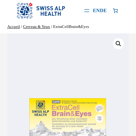
Aller
au
EN
DE
contenu
Accueil
/
Cerveau & Yeux
/ ExtraCellBrain&Eyes