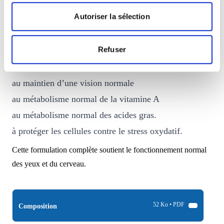
à réduire la fatigue
Autoriser la sélection
à protéger les cellules contre le stress oxydatif
au maintien d’une vision normale.
Refuser
Zinc
:
contribue
à une fonction cognitive normale
au maintien d’une vision normale
au métabolisme normal de la vitamine A
au métabolisme normal des acides gras.
à protéger les cellules contre le stress oxydatif.
Cette formulation complète soutient le fonctionnement normal
des yeux et du cerveau.
52 Ko • PDF
Composition