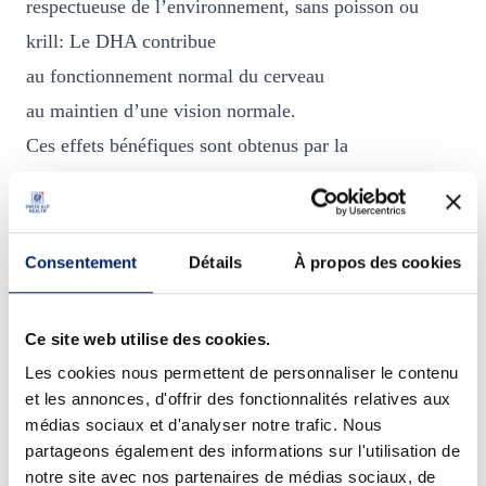
respectueuse de l’environnement, sans poisson ou
l
krill: Le DHA contribue
l
au fonctionnement normal du cerveau
B
r
au maintien d’une vision normale.
a
Ces effets bénéfiques sont obtenus par la
i
consommation
journalière
de 250 mg de DHA (4
n
&
capsules d’ExtraCell Brain & Eyes contiennent 250
E
mg de DHA).
y
Consentement
Détails
À propos des cookies
Phosphatidylsérine PS végétale: phospholipide naturel
e
s
et purement végétarien, à base de lécithine de soja.
Ce site web utilise des cookies.
3 caroténoïdes
Les cookies nous permettent de personnaliser le contenu
lycopène
et les annonces, d'offrir des fonctionnalités relatives aux
lutéine
médias sociaux et d'analyser notre trafic. Nous
partageons également des informations sur l'utilisation de
zéaxanthine
notre site avec nos partenaires de médias sociaux, de