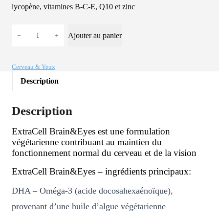
lycopène, vitamines B-C-E, Q10 et zinc
q
Ajouter au panier
−
+
u
a
n
Cerveau & Yeux
t
Description
i
t
Description
é
d
ExtraCell Brain&Eyes est une formulation
e
végétarienne contribuant au maintien du
E
fonctionnement normal du cerveau et de la vision
x
ExtraCell Brain&Eyes – ingrédients principaux:
t
r
DHA – Oméga-3 (acide docosahexaénoïque),
a
provenant d’une huile d’algue végétarienne
C
e