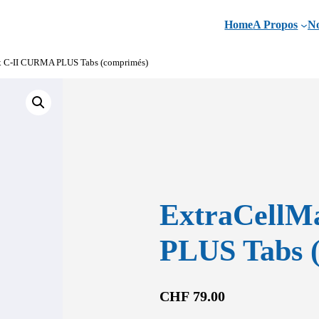
Home
A Propos
No
ix C-II CURMA PLUS Tabs (comprimés)
ExtraCellM
PLUS Tabs 
CHF
79.00