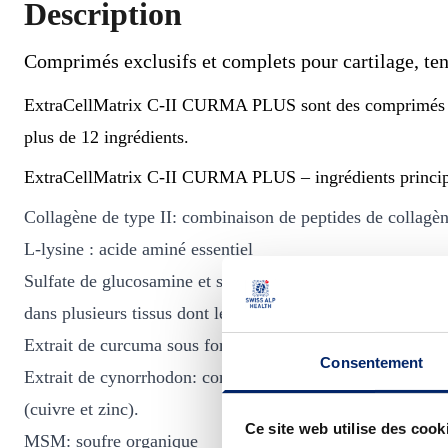
Description
Comprimés exclusifs et complets pour cartilage, te
ExtraCellMatrix C-II CURMA PLUS sont des comprimés Pre
plus de 12 ingrédients.
ExtraCellMatrix C-II CURMA PLUS – ingrédients princi
Collagène de type II: combinaison de peptides de collagèn
L-lysine : acide aminé essentiel
Sulfate de glucosamine et sulfate de chondroïtine: protéo
dans plusieurs tissus dont le cartilage.
Extrait de curcuma sous forme de micelle (Curcumin C3 co
Consentement
Extrait de cynorrhodon: contient de la vitamine C naturelle
(cuivre et zinc).
Ce site web utilise des cook
MSM: soufre organique