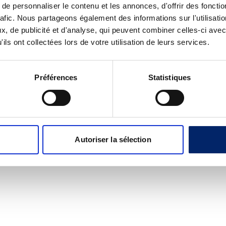
e personnaliser le contenu et les annonces, d'offrir des fonctio
A
 pour assurer la fonction normale des cartilages.
rafic. Nous partageons également des informations sur l'utilisati
P
ire normale et d’une ossature normale.
, de publicité et d'analyse, qui peuvent combiner celles-ci avec
L
ils ont collectées lors de votre utilisation de leurs services.
ique normal et à réduire la fatigue.
U
S
 à la formation normale de tissus conjonctifs et à protéger
T
Préférences
Statistiques
a
x et à protéger les cellules contre le stress oxydatif.
b
s
(cartilage, tendons, ligaments et os). ExtraCellMatrix C-II
(
r une prise quotidienne à long terme, suite à une phase
c
Autoriser la sélection
o
 offrent également une alternative qualitative aux
m
p
r
i
m
é