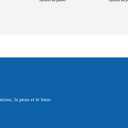
actuel
est :
00.
CHF 69.00.
tions, la peau et le bien-