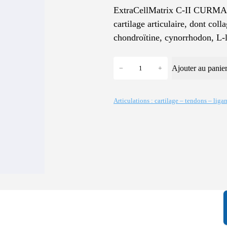
ExtraCellMatrix C-II CURMA P
cartilage articulaire, dont co
chondroïtine, cynorrhodon, L-l
q
Ajouter au panie
−
+
u
a
n
Articulations : cartilage – tendons – liga
t
i
t
é
d
e
E
x
t
r