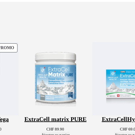
s
)
PRODUIT
PROMO
EN
PROMOTION
Vega
ExtraCell matrix PURE
ExtraCellHy
Le
0
CHF
89.90
CHF
69.
prix
Ajouter au panier
Ajouter au p