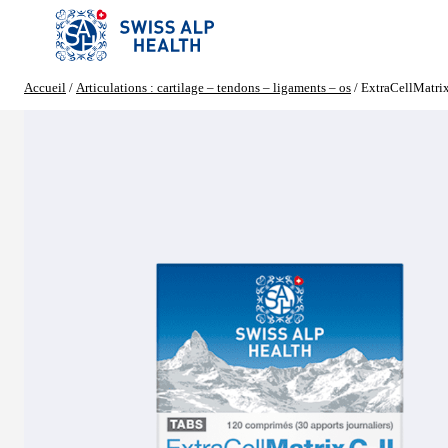
Aller
au
contenu
Accueil
/
Articulations : cartilage – tendons – ligaments – os
/ ExtraCellMatr