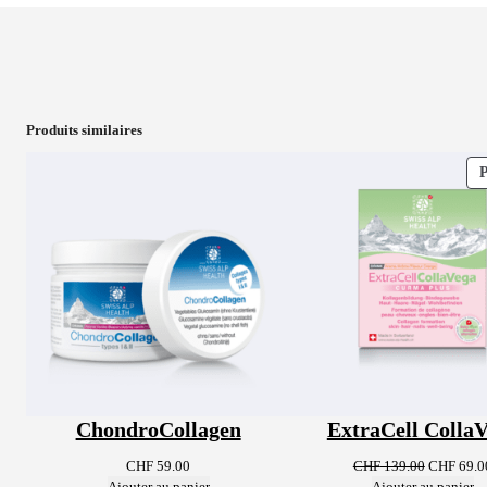
Produits similaires
ChondroCollagen
ExtraCell Colla
Le
CHF
59.00
CHF
139.00
CHF
69.0
prix
Ajouter au panier
Ajouter au panier