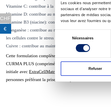
Les cookies nous permettent d
Vitamine C: contribue à la formation normale de collagène
sociaux et d'analyser notre t
Vitamine D: contribue au maintien d’une fonction muscula
partenaires de médias sociaux
CHF
vous leur avez fournies ou qu'
Vitamine B3 (niacine): contribue à un métabolisme énergét
€
Manganèse : contribue au maintien d’une ossature normale,
Sélection
les cellules contre le stress oxydatif.
Nécessaires
du
consentement
Cuivre : contribue au maintien de tissus conjonctifs normau
Cette formulation complète soutient les tissus conjonctifs 
CURMA PLUS (comprimés) est particulièrement indiqué pou
Refuser
initiale avec
ExtraCellMatrix PRO DRINK
. Les comprimés
personnes préférant la prise de comprimés à une boisson.