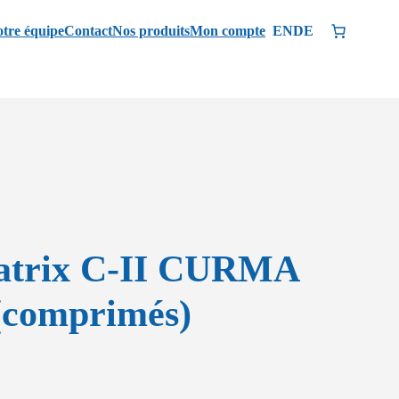
tre équipe
Contact
Nos produits
Mon compte
EN
DE
atrix C-II CURMA
(comprimés)