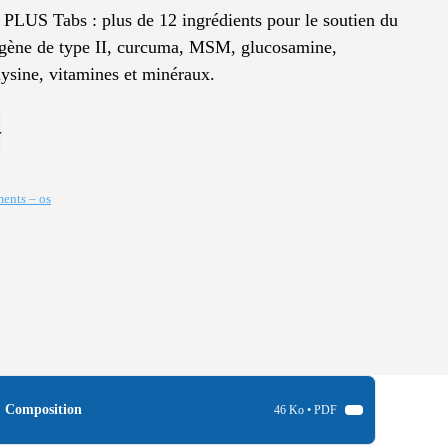
LUS Tabs : plus de 12 ingrédients pour le soutien du
llagène de type II, curcuma, MSM, glucosamine,
ysine, vitamines et minéraux.
r
ments – os
Composition
46 Ko • PDF