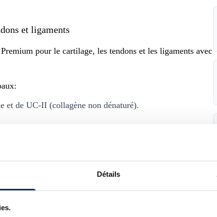
a
C
e
ndons et ligaments
l
mium pour le cartilage, les tendons et les ligaments avec
l
M
a
paux:
t
r
e et de UC-II (collagène non dénaturé).
i
x
C
glycanes, composants de la matrice extracellulaire présente
-
I
mplex) et extrait de poivre noir
I
Détails
C
 (jusqu’à 20 fois plus que le citron) et des oligo-éléments
U
R
ies.
M