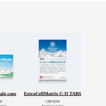
alo caps
ExtraCellMatrix C-II TABS
00
CHF
69.90
anier
Ajouter au panier