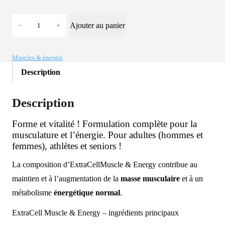
r
r
i
i
q
Ajouter au panier
−
+
u
x
x
a
i
a
n
Muscles & énergie
n
c
t
Description
i
t
i
t
t
u
Description
é
i
e
d
a
l
Forme et vitalité ! Formulation complète pour la
e
musculature et l’énergie. Pour adultes (hommes et
l
e
E
femmes), athlètes et seniors !
x
é
s
t
La composition d’ExtraCellMuscle & Energy contribue au
t
t
r
maintien et à l’augmentation de la
masse musculaire
et à un
a
a
métabolisme
énergétique normal
.
i
:
C
ExtraCell Muscle & Energy – ingrédients principaux
e
t
C
l