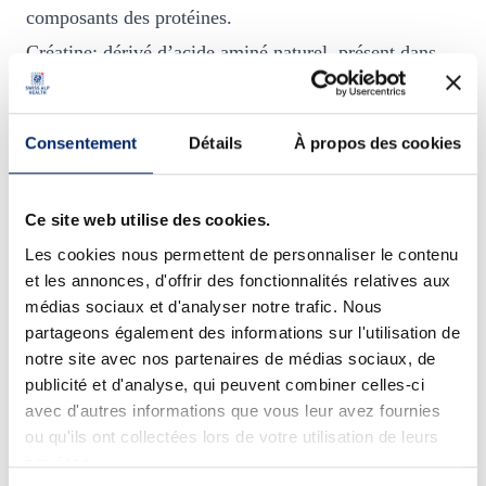
composants des protéines.
Créatine: dérivé d’acide aminé naturel, présent dans
les fibres musculaires.
Vitamines et minéraux pour un produit complet :
Consentement
Détails
À propos des cookies
Magnésium: contribue à réduire la fatigue, à un
métabolisme énergétique normal, à une fonction
Ce site web utilise des cookies.
musculaire normale, à une synthèse protéique normale
Les cookies nous permettent de personnaliser le contenu
Zinc: contribue à une synthèse protéique normale, au
et les annonces, d'offrir des fonctionnalités relatives aux
médias sociaux et d'analyser notre trafic. Nous
fonctionnement normal du système immunitaire, à
partageons également des informations sur l'utilisation de
protéger les cellules contre le stress oxydatif
notre site avec nos partenaires de médias sociaux, de
Sélénium: contribue à protéger les cellules contre le
publicité et d'analyse, qui peuvent combiner celles-ci
avec d'autres informations que vous leur avez fournies
stress oxydatif.
ou qu'ils ont collectées lors de votre utilisation de leurs
Manganèse: contribue à un métabolisme énergétique
services.
normal.