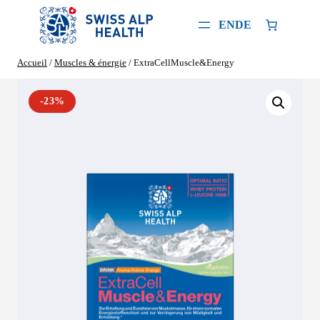
Aller
au
EN
DE
contenu
Accueil
/
Muscles & énergie
/ ExtraCellMuscle&Energy
-23%