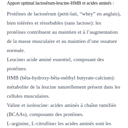
H
Apport optimal lactosérum-leucine-HMB et acides aminés :
l
:
F
Protéines de lactosérum (petit-lait, “whey” en anglais),
M
C
u
bien tolérées et résorbables (sans lactose): les
s
H
7
protéines contribuent au maintien et à l’augmentation
c
F
5
de la masse musculaire et au maintien d’une ossature
l
.
e
normale.
9
0
&
Leucine
:
acide aminé essentiel, composant des
E
7
0
protéines.
n
.
.
e
HMB (bêta-hydroxy-bêta-méthyl butyrate-calcium):
0
r
métabolite de la leucine naturellement présent dans les
0
g
cellules musculaires.
y
.
Valine et isoleucine: acides aminés à chaîne ramifiée
(BCAAs), composants des protéines.
L-arginine, L-citrulline
:
les acides aminés sont les