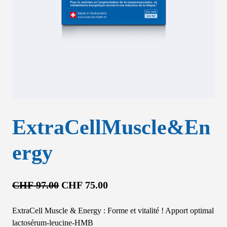
ExtraCellMuscle&En
ergy
L
L
CHF
97.00
CHF
75.00
e
e
ExtraCell Muscle & Energy : Forme et vitalité ! Apport optimal
p
p
lactosérum-leucine-HMB