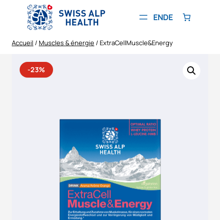
Aller
au
EN
DE
contenu
Accueil
/
Muscles & énergie
/ ExtraCellMuscle&Energy
-23%