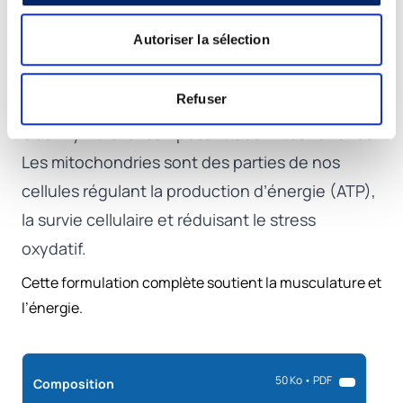
contre le stress oxydatif.
Autoriser la sélection
Vitamine D3: contribue au maintien d’un
fonction musculaire normale et d’une ossature
Refuser
normale
Coenzyme Q10: composant des mitochondries.
Les mitochondries sont des parties de nos
cellules régulant la production d’énergie (ATP),
la survie cellulaire et réduisant le stress
oxydatif.
Cette formulation complète soutient la musculature et
l’énergie.
50 Ko • PDF
Composition