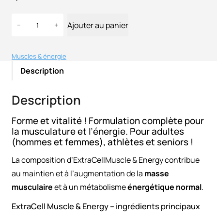
r
r
i
i
q
Ajouter au panier
−
+
u
x
x
a
i
a
n
Muscles & énergie
n
c
t
Description
i
t
i
t
t
u
Description
é
i
e
d
a
l
Forme et vitalité ! Formulation complète pour
e
la musculature et l’énergie. Pour adultes
l
e
E
(hommes et femmes), athlètes et seniors !
x
é
s
t
La composition d’ExtraCellMuscle & Energy contribue
t
t
r
au maintien et à l’augmentation de la
masse
a
a
musculaire
et à un métabolisme
énergétique normal
.
i
:
C
e
t
€
ExtraCell Muscle & Energy – ingrédients principaux
l