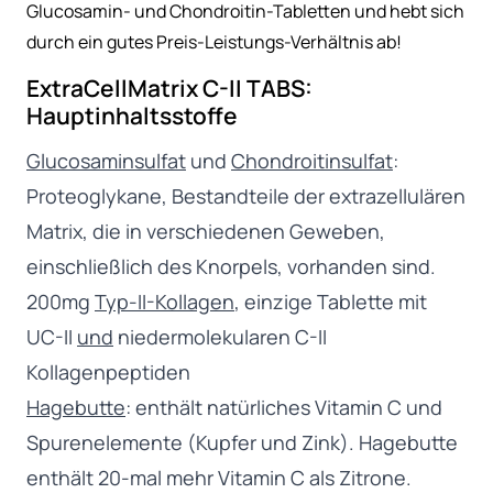
Glucosamin- und Chondroitin-Tabletten und hebt sich
C
-
durch ein gutes Preis-Leistungs-Verhältnis ab!
I
ExtraCellMatrix C-II TABS:
I
Hauptinhaltsstoffe
T
A
Glucosaminsulfat
und
Chondroitinsulfat
:
B
Proteoglykane, Bestandteile der extrazellulären
S
M
Matrix, die in verschiedenen Geweben,
e
einschließlich des Knorpels, vorhanden sind.
n
200mg
Typ-II-Kollagen
, einzige Tablette mit
g
e
UC-II
und
niedermolekularen C-II
Kollagenpeptiden
Hagebutte
: enthält natürliches Vitamin C und
Spurenelemente (Kupfer und Zink). Hagebutte
enthält 20-mal mehr Vitamin C als Zitrone.