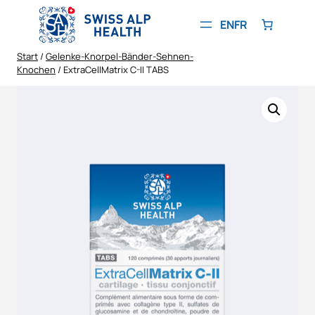
Zum
Inhalt
EN
FR
springen
Start
/
Gelenke-Knorpel-Bänder-Sehnen-
Knochen
/ ExtraCellMatrix C-II TABS