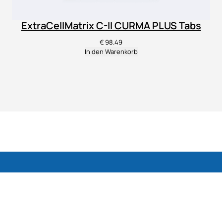
ExtraCellMatrix C-II CURMA PLUS Tabs
€
98.49
In den Warenkorb
Nahrungsergänzungsmittel für Knorpel,