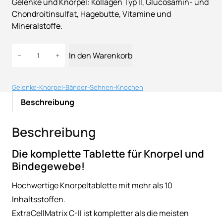
Gelenke und Knorpel: Kollagen Typ II, Glucosamin- und
Chondroitinsulfat, Hagebutte, Vitamine und
Mineralstoffe.
E
In den Warenkorb
−
+
x
t
r
Gelenke-Knorpel-Bänder-Sehnen-Knochen
a
Beschreibung
C
e
Beschreibung
l
l
Die komplette Tablette für Knorpel und
M
Bindegewebe!
a
t
Hochwertige Knorpeltablette mit mehr als 10
r
Inhaltsstoffen.
i
ExtraCellMatrix C-II ist kompletter als die meisten
x