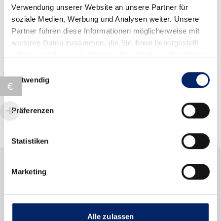
Verwendung unserer Website an unsere Partner für
soziale Medien, Werbung und Analysen weiter. Unsere
Partner führen diese Informationen möglicherweise mit
Application & Additional Information
weiteren Daten zusammen, die Sie ihnen bereitgestellt
haben oder die sie im Rahmen Ihrer Nutzung der Dienste
gesammelt haben.
Einwilligungsauswahl
Notwendig
€
Product Combinations
Präferenzen
Statistiken
Marketing
Produits similaires
Alle zulassen