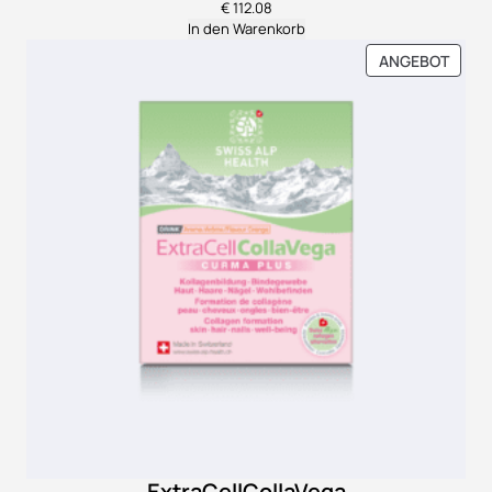
€
112.08
In den Warenkorb
PROD
ANGEBOT
IM
ANGE
ExtraCellCollaVega