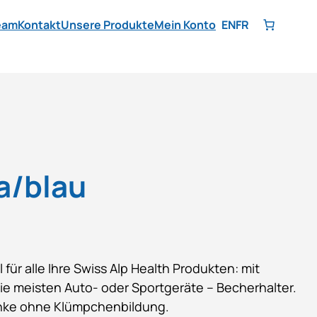
eam
Kontakt
Unsere Produkte
Mein Konto
EN
FR
a/blau
 für alle Ihre Swiss Alp Health Produkten: mit
 die meisten Auto- oder Sportgeräte – Becherhalter.
änke ohne Klümpchenbildung.