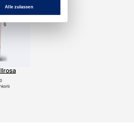
Alle zulassen
llrosa
0
nkorb