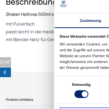
Beschreibung
Shaker Hellrosa 500ml ideal für alle Ihre Swiss Alp 
Zustimmung
mit Pulverfach
passt leicht in die meisten Auto- oder Sportgeräte
Diese Webseite verwendet 
mit Blender Netz für Getränke ohne Klümpchenbil
Wir verwenden Cookies, um I
und die Zugriffe auf unsere 
Website an unsere Partner fü
CHF
möglicherweise mit weiteren
der Dienste gesammelt habe
€
Einwilligungsauswahl
Notwendig
Produits similaires