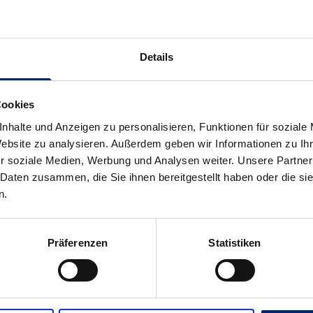
a
u
Health Produkten:
M
e
Details
n
 – Becherhalter.
g
Cookies
e
dung.
nhalte und Anzeigen zu personalisieren, Funktionen für soziale
Website zu analysieren. Außerdem geben wir Informationen zu I
r soziale Medien, Werbung und Analysen weiter. Unsere Partner
 Daten zusammen, die Sie ihnen bereitgestellt haben oder die s
n.
Präferenzen
Statistiken