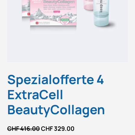
Spezialofferte 4
ExtraCell
BeautyCollagen
U
A
CHF
416.00
CHF
329.00