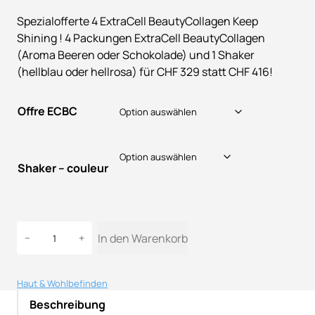
r
k
Spezialofferte 4 ExtraCell BeautyCollagen Keep
s
t
Shining ! 4 Packungen ExtraCell BeautyCollagen
p
u
(Aroma Beeren oder Schokolade) und 1 Shaker
r
e
(hellblau oder hellrosa) für CHF 329 statt CHF 416!
ü
l
n
l
Offre ECBC
g
e
l
r
Shaker – couleur
i
P
c
r
h
e
S
e
i
In den Warenkorb
−
+
p
r
s
e
P
i
z
Haut & Wohlbefinden
i
r
s
Beschreibung
a