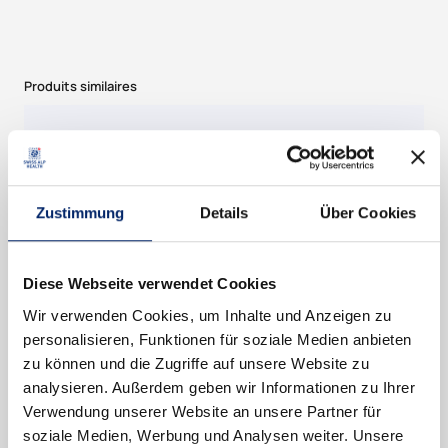
B
0
e
0
a
u
Produits similaires
t
y
C
o
l
Zustimmung
Details
Über Cookies
l
a
g
Diese Webseite verwendet Cookies
e
Wir verwenden Cookies, um Inhalte und Anzeigen zu
n
personalisieren, Funktionen für soziale Medien anbieten
M
zu können und die Zugriffe auf unsere Website zu
e
analysieren. Außerdem geben wir Informationen zu Ihrer
n
Verwendung unserer Website an unsere Partner für
g
soziale Medien, Werbung und Analysen weiter. Unsere
e