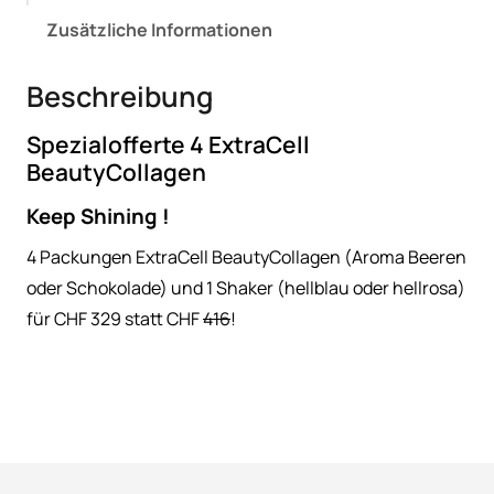
e
t
l
Zusätzliche Informationen
i
:
o
s
C
f
Beschreibung
f
w
H
e
a
F
Spezialofferte 4 ExtraCell
r
BeautyCollagen
r
t
:
3
e
Keep Shining !
4
C
2
4 Packungen ExtraCell BeautyCollagen (Aroma Beeren
E
H
9
oder Schokolade) und 1 Shaker (hellblau oder hellrosa)
x
F
.
t
für CHF 329 statt CHF
416
!
0
r
a
4
0
C
1
.
e
6
l
.
l