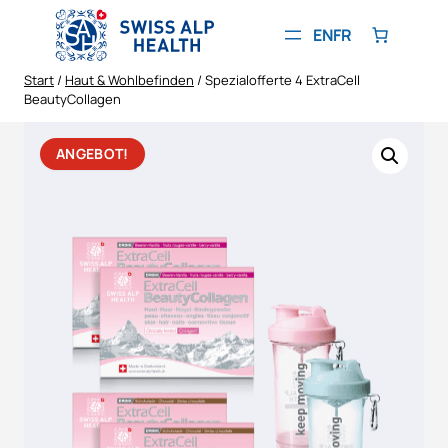
Zum
Inhalt
EN
FR
springen
Start
/
Haut & Wohlbefinden
/ Spezialofferte 4 ExtraCell
BeautyCollagen
ANGEBOT!