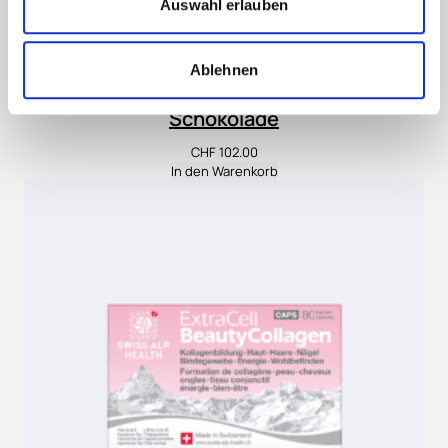
Auswahl erlauben
Ablehnen
ExtraCell BeautyCollagen Aroma
Schokolade
CHF
102.00
In den Warenkorb