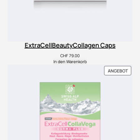
ExtraCellBeautyCollagen Caps
CHF
79.00
In den Warenkorb
PROD
ANGEBOT
IM
ANGE