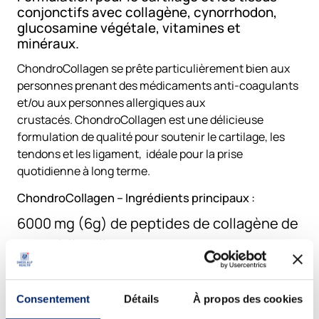
conjonctifs avec collagène, cynorrhodon,
glucosamine végétale, vitamines et
minéraux.
ChondroCollagen se prête particulièrement bien aux
personnes prenant des médicaments anti-coagulants
et/ou aux personnes allergiques aux
crustacés. ChondroCollagen est une délicieuse
formulation de qualité pour soutenir le cartilage, les
tendons et les ligament, idéale pour la prise
quotidienne à long terme.
ChondroCollagen – Ingrédients principaux :
6000 mg (6g) de peptides de collagène de
types I, II et III
(ChondroCollagenComplex®) de faible
masse moléculaire:
Consentement
Détails
À propos des cookies
Le collagène est une protéine. Les