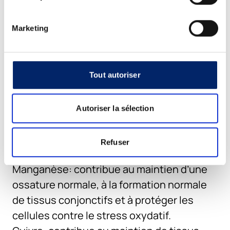
nerveux.
Marketing
Vitamine C: contribue à la formation
normale de collagène pour assurer la
fonction normale des os et des cartilages,
à protéger les cellules contre le stress
Tout autoriser
oxydatif, à réduire la fatigue et à un
métabolisme énergétique normal.
Autoriser la sélection
Vitamine D: contribue au maintien d’une
fonction musculaire et d’une ossature
Refuser
normales.
Manganèse: contribue au maintien d’une
ossature normale, à la formation normale
de tissus conjonctifs et à protéger les
cellules contre le stress oxydatif.