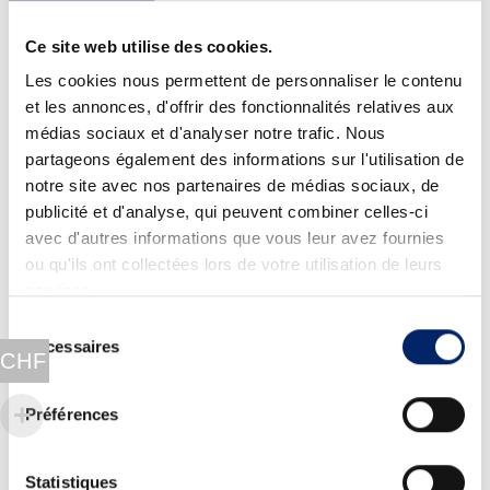
protéines contribuent au maintien d’une
ossature normale et au maintien et à
Ce site web utilise des cookies.
l’augmentation de la masse musculaire
Les cookies nous permettent de personnaliser le contenu
et les annonces, d'offrir des fonctionnalités relatives aux
collagène de types I et III
médias sociaux et d'analyser notre trafic. Nous
collagène de type II
partageons également des informations sur l'utilisation de
notre site avec nos partenaires de médias sociaux, de
sulfate de glucosamine: composant de la
publicité et d'analyse, qui peuvent combiner celles-ci
matrice extracellulaire présente dans
avec d'autres informations que vous leur avez fournies
plusieurs tissus dont le cartilage.
ou qu'ils ont collectées lors de votre utilisation de leurs
Cynorrhodon: contient de la vitamine C
services.
naturelle (jusqu’à 20 fois plus que le
Sélection
Nécessaires
du
citron) et des oligo-éléments (cuivre et
CHF
consentement
zinc).
Préférences
Vitamine B3: la niacine contribue à un
métabolisme énergétique normal et au
Statistiques
fonctionnement normal du système