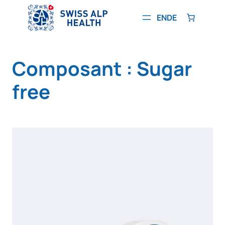
Aller
au
EN
DE
contenu
Composant :
Sugar
free