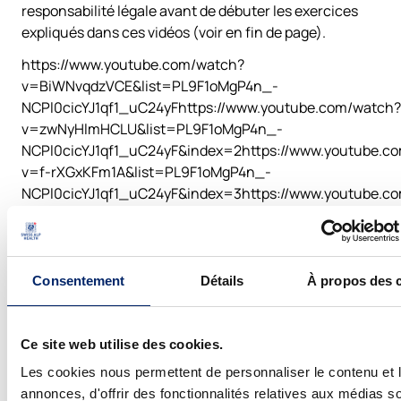
responsabilité légale avant de débuter les exercices
expliqués dans ces vidéos (voir en fin de page).
https://www.youtube.com/watch?
v=BiWNvqdzVCE&list=PL9F1oMgP4n_-
NCPl0cicYJ1qf1_uC24yFhttps://www.youtube.com/watch?
v=zwNyHlmHCLU&list=PL9F1oMgP4n_-
NCPl0cicYJ1qf1_uC24yF&index=2https://www.youtube.c
v=f-rXGxKFm1A&list=PL9F1oMgP4n_-
NCPl0cicYJ1qf1_uC24yF&index=3https://www.youtube.c
v=0171hiAvftI&list=PL9F1oMgP4n_-
NCPl0cicYJ1qf1_uC24yF&index=4https://www.youtube.c
v=v336tZSdE4w&list=PL9F1oMgP4n_-
NCPl0cicYJ1qf1_uC24yF&index=5https://www.youtube.c
Consentement
Détails
À propos des 
v=ZwvFY-Lrvv4&list=PL9F1oMgP4n_-
NCPl0cicYJ1qf1_uC24yF&index=6https://www.youtube.c
v=m7JVz5QXbAA&list=PL9F1oMgP4n_-
Ce site web utilise des cookies.
NCPl0cicYJ1qf1_uC24yF&index=7https://www.youtube.c
Les cookies nous permettent de personnaliser le contenu et 
v=uDd6ztp-PGw&list=PL9F1oMgP4n_-
annonces, d'offrir des fonctionnalités relatives aux médias s