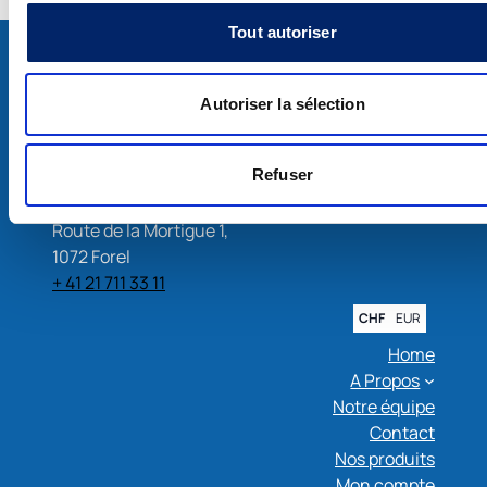
Tout autoriser
Autoriser la sélection
Refuser
Compléments alimentaires pour le cartilage, les
articulations, la peau et le bien-être
Route de la Mortigue 1,
1072 Forel
+ 41 21 711 33 11
CHF
EUR
Home
A Propos
Notre équipe
Contact
Nos produits
Mon compte