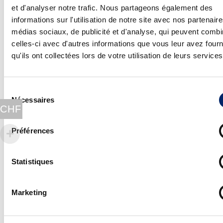
NCPl0cicYJ1qf1_uC24yF&index=8
et d'analyser notre trafic. Nous partageons également des
Clause de non-responsabilité:
informations sur l'utilisation de notre site avec nos partenair
Les informations publiées sur www.swiss-alp-
médias sociaux, de publicité et d'analyse, qui peuvent combi
health.ch ne sauraient prétendre à l’exhaustivité et ne
celles-ci avec d'autres informations que vous leur avez four
peuvent en aucun cas remplacer des conseils ou
qu'ils ont collectées lors de votre utilisation de leurs services
traitements médicaux individuels. Les dites
informations ne peuvent pas servir à établir des
Sélection
diagnostics indépendants ni à choisir, appliquer,
Nécessaires
du
modifier ou arrêter le traitement d’une maladie. En cas
CHF
consentement
de problèmes de santé, il est recommandé de
consulter un médecin. Avant de débuter les exercices
Préférences
dans les vidéos, Swiss Alp Health vous conseille de
consulter un médecin. Tout accès à www.swiss-alp-
Statistiques
health.ch et à son contenu relève de la propre
responsabilité de l’utilisateur.
Marketing