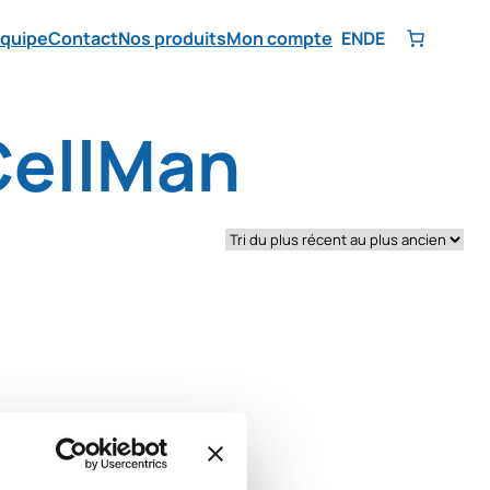
équipe
Contact
Nos produits
Mon compte
EN
DE
CellMan