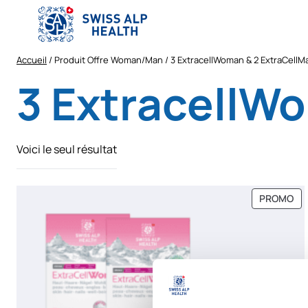
Aller
au
contenu
Accueil
/ Produit Offre Woman/Man / 3 ExtracellWoman & 2 ExtraCellM
3 ExtracellW
Voici le seul résultat
PR
PROMO
EN
PR