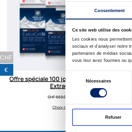
Consentement
Ce site web utilise des cook
Les cookies nous permettent d
sociaux et d'analyser notre t
partenaires de médias sociaux
CHF
vous leur avez fournies ou qu'
€
Sélection
Offre spéciale 100 jours ExtraCellWoman &
Nécessaires
du
ExtraCellMan
consentement
Le
Le
CHF
653.00
CHF
524.00
prix
prix
Choix des options
initial
actuel
était :
est :
Refuser
CHF 653.00.
CHF 524.00.