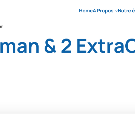
Home
A Propos
Notre 
an
oman & 2 Extra
ODUIT
OMOTION