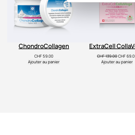
ChondroCollagen
ExtraCell Colla
Le
CHF
59.00
CHF
139.00
CHF
69.0
prix
Ajouter au panier
Ajouter au panier
initial
était :
CHF 139.