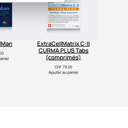
llMan
ExtraCellMatrix C-II
CURMA PLUS Tabs
00
(comprimés)
panier
CHF
79.00
Ajouter au panier