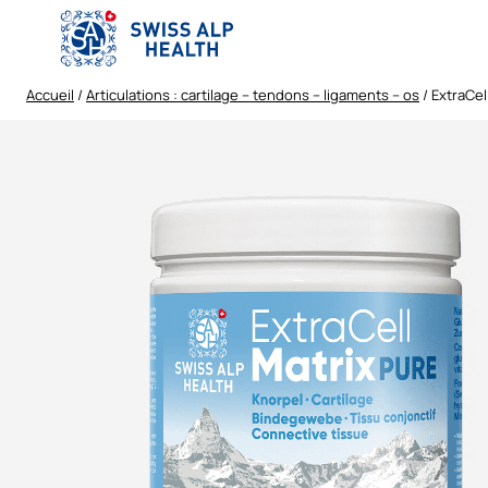
Aller
au
contenu
Accueil
/
Articulations : cartilage – tendons – ligaments – os
/ ExtraCel