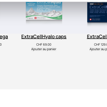
Vega
ExtraCellHyalo caps
ExtraCe
Le
0
CHF
69.00
CHF
129.
prix
Ajouter au panier
Ajouter au 
actuel
est :
00.
CHF 69.00.