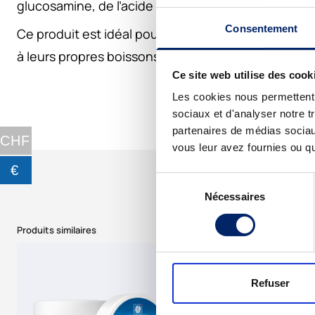
glucosamine, de l’acide hyaluronique, de la vitam
Consentement
Ce produit est idéal pour les personnes qui préfère
à leurs propres boissons ou aliments. Ne contient n
Ce site web utilise des cook
Les cookies nous permettent d
sociaux et d'analyser notre t
partenaires de médias sociaux
CHF
vous leur avez fournies ou qu'
€
Sélection
Nécessaires
du
consentement
Produits similaires
Refuser