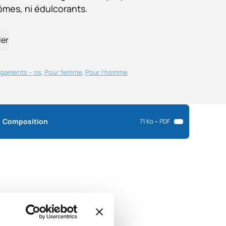
ômes, ni édulcorants.
ier
ligaments – os
, 
Pour femme
, 
Pour l’homme
Composition
71 Ko • PDF