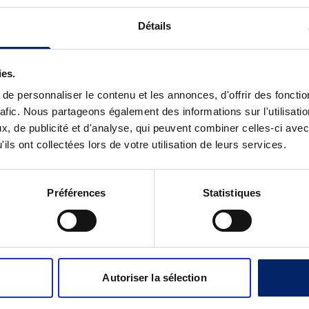
e
ine C et du manganèse.
l
Détails
nt une formulation pour les articulations à mélanger
l
m
i arômes, ni édulcorants.
a
ies.
t
e personnaliser le contenu et les annonces, d'offrir des fonctio
r
rafic. Nous partageons également des informations sur l'utilisati
i
, de publicité et d'analyse, qui peuvent combiner celles-ci avec
x
ils ont collectées lors de votre utilisation de leurs services.
P
U
R
Préférences
Statistiques
E
PRODUIT
PROMO
EN
Autoriser la sélection
PROMOTION