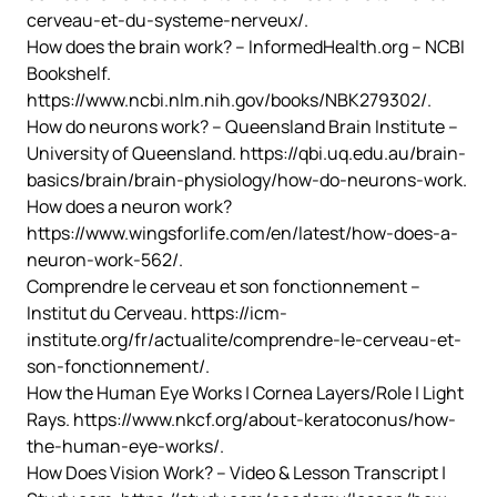
cerveau-et-du-systeme-nerveux/.
How does the brain work? – InformedHealth.org – NCBI
Bookshelf.
https://www.ncbi.nlm.nih.gov/books/NBK279302/.
How do neurons work? – Queensland Brain Institute –
University of Queensland. https://qbi.uq.edu.au/brain-
basics/brain/brain-physiology/how-do-neurons-work.
How does a neuron work?
https://www.wingsforlife.com/en/latest/how-does-a-
neuron-work-562/.
Comprendre le cerveau et son fonctionnement –
Institut du Cerveau. https://icm-
institute.org/fr/actualite/comprendre-le-cerveau-et-
son-fonctionnement/.
How the Human Eye Works | Cornea Layers/Role | Light
Rays. https://www.nkcf.org/about-keratoconus/how-
the-human-eye-works/.
How Does Vision Work? – Video & Lesson Transcript |