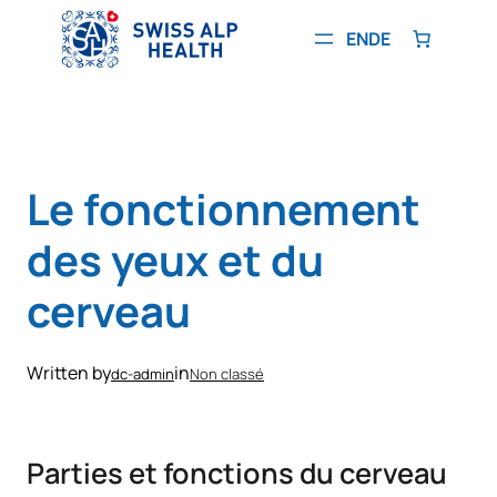
Aller
au
EN
DE
contenu
Le fonctionnement
des yeux et du
cerveau
Written by
in
dc-admin
Non classé
Parties et fonctions du cerveau