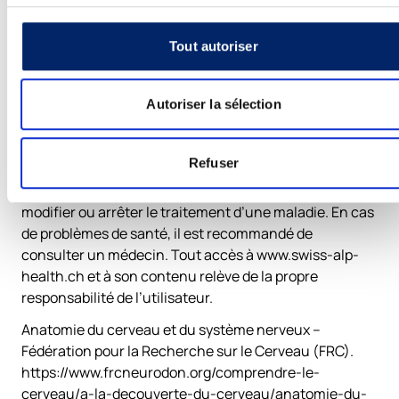
ne remplace en aucun cas le diagnostique et le
traitement médical.
Tout autoriser
Clause de non-responsabilité:
Les informations publiées sur www.swiss-alp-
health.ch ne sauraient prétendre à l’exhaustivité et ne
Autoriser la sélection
peuvent en aucun cas remplacer des conseils ou
traitements médicaux individuels. Les dites
Refuser
informations ne peuvent pas servir à établir des
diagnostics indépendants ni à choisir, appliquer,
modifier ou arrêter le traitement d’une maladie. En cas
de problèmes de santé, il est recommandé de
consulter un médecin. Tout accès à www.swiss-alp-
health.ch et à son contenu relève de la propre
responsabilité de l’utilisateur.
Anatomie du cerveau et du système nerveux –
Fédération pour la Recherche sur le Cerveau (FRC).
https://www.frcneurodon.org/comprendre-le-
cerveau/a-la-decouverte-du-cerveau/anatomie-du-