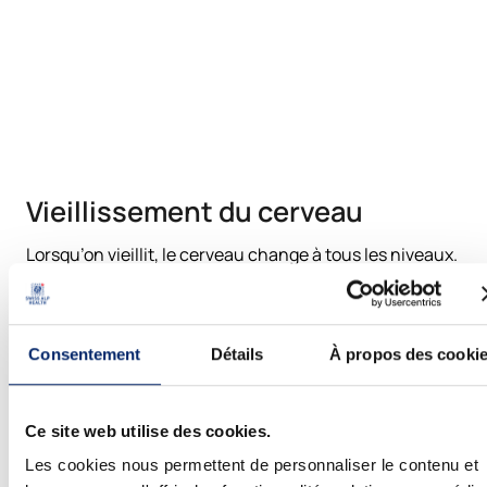
Vieillissement du cerveau
Lorsqu’on vieillit, le cerveau change à tous les niveaux.
La morphologie est différente : le volume diminue (à
partir de -5% par décennie après 40 ans, surtout dans
le cortex préfrontal qui régule le raisonnement, et une
Consentement
Détails
À propos des cooki
partie de la personnalité et des émotions), la
vascularisation se modifie, irrigant moins certaines
zones, etc. Des modifications se retrouvent aussi au
Ce site web utilise des cookies.
niveau des cellules (transmission plus lente des
informations -démyélinisation-), des synapses
Les cookies nous permettent de personnaliser le contenu et