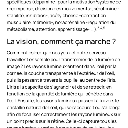
spécifiques (
dopamine
-pour la motivation/système de
récompense, décision des mouvements-,
sérotonine
-
stabilité, inhibition-,
acétylcholine
-contraction
musculaire, mémoire-,
noradrénaline
-régulation du
3,4
,
5
métabolisme, attention, apprentissage- … ).
La vision, comment ça marche ?
Comment est-ce que nos yeux et notre cerveau
travaillent ensemble pour transformer de la lumière en
image ? Les rayons lumineux entrent dans l’œil par la
cornée, la couche transparente à l’extérieur de l’œil,
puis ils passent à travers la pupille, au centre de l’iris.
L’iris a la capacité de s’agrandir et de se rétrécir, en
fonction de la quantité de lumière qui pénètre dans
l’œil. Ensuite, les rayons lumineux passent à travers le
cristallin naturel de l’œil, qui se raccourcit ou s’allonge
afin de focaliser correctement les rayons lumineux sur
un point précis sur la rétine. Celle-ci capture tous les
rayons lumineux grâce à deux types de cellules : les