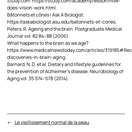
Study.com. https://study.com/academy/lesson/how-
does-vision-work.html.
Bâtonnets et cônes | Ask A Biologist.
https://askabiologist.asu.edu/batonnets-et-cones.
Peters, R. Ageing and the brain.
Postgraduate Medical
Journal
vol. 82 84–88 (2006).
What happens to the brain as we age?
https://www.medicalnewstoday.com/articles/319185#Rec
discoveries-in-brain-aging.
Barnard, N. D.
et al.
Dietary and lifestyle guidelines for
the prevention of Alzheimer’s disease.
Neurobiology of
Aging
vol. 35 S74–S78 (2014).
←
Le vieillissement normal de la peau