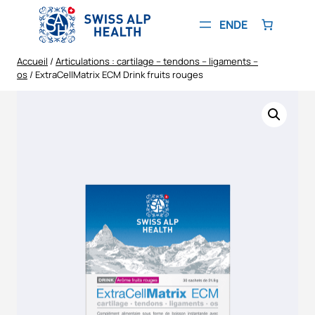
Aller
au
EN
DE
contenu
Accueil
/
Articulations : cartilage – tendons – ligaments –
os
/ ExtraCellMatrix ECM Drink fruits rouges