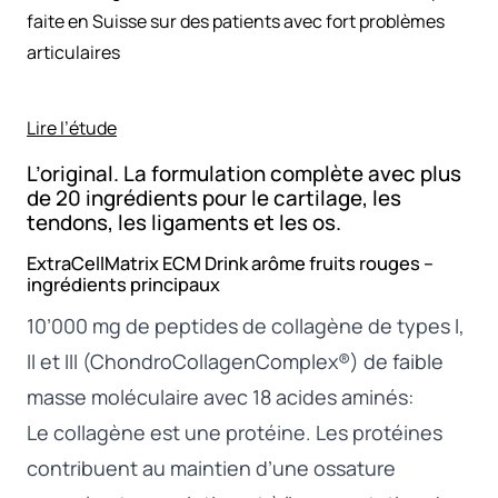
faite en Suisse sur des patients avec fort problèmes
r
a
articulaires​
C
e
Lire l’étude
l
l
L’original. La formulation complète avec plus
M
de 20 ingrédients pour le cartilage, les
a
tendons, les ligaments et les os.
t
ExtraCellMatrix ECM Drink arôme fruits rouges –
r
ingrédients principaux
i
x
10’000 mg de peptides de collagène de types I,
E
II et III (ChondroCollagenComplex®) de faible
C
masse moléculaire avec 18 acides aminés:
M
D
Le collagène est une protéine. Les protéines
r
contribuent au maintien d’une ossature
i