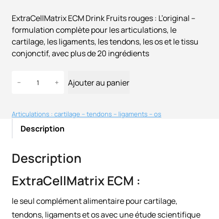
ExtraCellMatrix ECM Drink Fruits rouges : L’original –
formulation complète pour les articulations, le
cartilage, les ligaments, les tendons, les os et le tissu
conjonctif, avec plus de 20 ingrédients
q
Ajouter au panier
−
+
u
a
n
Articulations : cartilage – tendons – ligaments – os
t
Description
i
t
Description
é
d
ExtraCellMatrix ECM :
e
E
le seul complément alimentaire pour cartilage,
x
tendons, ligaments et os avec une étude scientifique
t