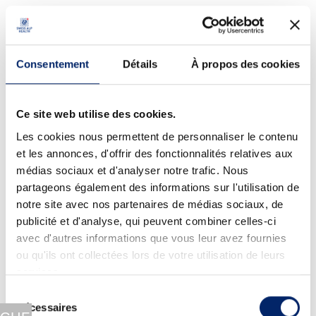
contre le stress oxydatif et à un métabolisme
énergétique normal.
Sélénium: contribue à protéger les cellules
Consentement
Détails
À propos des cookies
contre le stress oxydatif
Zinc: contribue à une synthèse protéique
Ce site web utilise des cookies.
normale, au maintien d’une ossature normale et
Les cookies nous permettent de personnaliser le contenu
à protéger les cellules contre le stress oxydatif.
et les annonces, d'offrir des fonctionnalités relatives aux
Agar-agar: gélifiant végétal
médias sociaux et d'analyser notre trafic. Nous
partageons également des informations sur l'utilisation de
ExtraCellMatrix ECM Drink est disponible en deux
notre site avec nos partenaires de médias sociaux, de
arômes
orange
ou fruits rouges.
publicité et d'analyse, qui peuvent combiner celles-ci
ExtraCellMatrix ECM a été inclus dans une étude
avec d'autres informations que vous leur avez fournies
scientifique combinant trois approches
ou qu'ils ont collectées lors de votre utilisation de leurs
services.
conservatrices en cas d’arthrose du
Sélection
genou:
Conservative Trio-Therapy for Varus Knee
Nécessaires
du
Osteoarthritis: A Prospective Case-Study.