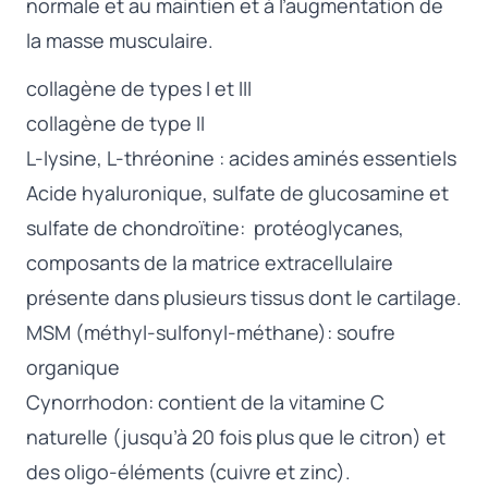
normale et au maintien et à l’augmentation de
n
k
la masse musculaire.
f
r
collagène de types I et III
u
collagène de type II
i
L-lysine, L-thréonine : acides aminés essentiels
t
s
Acide hyaluronique, sulfate de glucosamine et
r
sulfate de chondroïtine: protéoglycanes,
o
composants de la matrice extracellulaire
u
g
présente dans plusieurs tissus dont le cartilage.
e
MSM (méthyl-sulfonyl-méthane): soufre
s
organique
Cynorrhodon: contient de la vitamine C
naturelle (jusqu’à 20 fois plus que le citron) et
des oligo-éléments (cuivre et zinc).