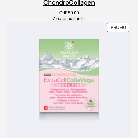
ChondroCollagen
CHF
59.00
Ajouter au panier
PROD
PROMO
EN
PROM