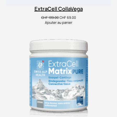
ExtraCell CollaVega
Le
Le
CHF
139.00
CHF
69.00
prix
prix
Ajouter au panier
initial
actuel
était :
est :
CHF 139.00.
CHF 69.00.