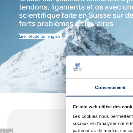
tendons, ligaments et os avec un
scientifique faite en Suisse sur d
forts problèmes articulaires
Lire l’étude (en anglais)
Consentement
Ce site web utilise des cook
Les cookies nous permettent d
sociaux et d'analyser notre t
partenaires de médias sociaux