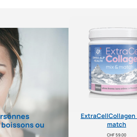
ersonnes
ExtraCellCollagen 
s boissons ou
match
CHF
59.00