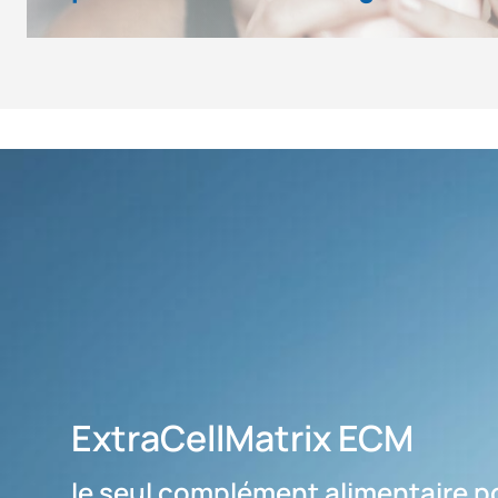
ExtraCellMatrix ECM
le seul complément alimentaire po