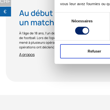
CHF
vous leur avez fournies ou qu'
Au début de cette histoi
€
Sélection
un match de football
Nécessaires
du
consentement
À l’âge de 18 ans, l’un de nos fondateurs s’est déchiré les l
de football. Lors de l’opération initiale, il a attrapé une infe
mené à plusieurs opérations pour enfin réussir à s’en débarra
opérations ont déclenché une perte de cartilage et une fort
Refuser
A propos