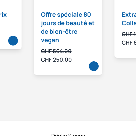
rix
Offre spéciale 80
Extr
jours de beauté et
Coll
de bien-être
CHF
1
vegan
CHF
6
Le
CHF
564.00
prix
Le
CHF
250.00
initial
prix
était :
actuel
CHF 564.00.
est :
CHF 250.00.
Drinks & caps