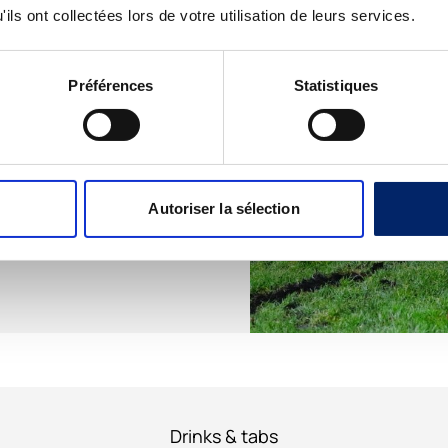
ils ont collectées lors de votre utilisation de leurs services.
re:
…
Préférences
Statistiques
igaments croisés lors d’un match
ction aux staphylocoques, ce qui a
sser. L’infection et les
e arthrose
Autoriser la sélection
Drinks & tabs